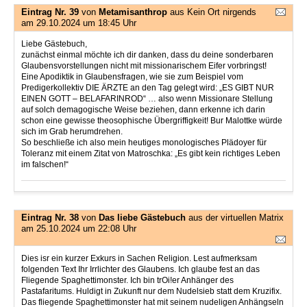
Eintrag Nr. 39
von
Metamisanthrop
aus Kein Ort nirgends
am 29.10.2024 um 18:45 Uhr
Liebe Gästebuch,
zunächst einmal möchte ich dir danken, dass du deine sonderbaren
Glaubensvorstellungen nicht mit missionarischem Eifer vorbringst!
Eine Apodiktik in Glaubensfragen, wie sie zum Beispiel vom
Predigerkollektiv DIE ÄRZTE an den Tag gelegt wird: „ES GIBT NUR
EINEN GOTT – BELAFARINROD“ … also wenn Missionare Stellung
auf solch demagogische Weise beziehen, dann erkenne ich darin
schon eine gewisse theosophische Übergriffigkeit! Bur Malottke würde
sich im Grab herumdrehen.
So beschließe ich also mein heutiges monologisches Plädoyer für
Toleranz mit einem Zitat von Matroschka: „Es gibt kein richtiges Leben
im falschen!“
Eintrag Nr. 38
von
Das liebe Gästebuch
aus der virtuellen Matrix
am 25.10.2024 um 22:08 Uhr
Dies isr ein kurzer Exkurs in Sachen Religion. Lest aufmerksam
folgenden Text Ihr Irrlichter des Glaubens. Ich glaube fest an das
Fliegende Spaghettimonster. Ich bin trOi!er Anhänger des
Pastafaritums. Huldigt in Zukunft nur dem Nudelsieb statt dem Kruzifix.
Das fliegende Spaghettimonster hat mit seinem nudeligen Anhängseln