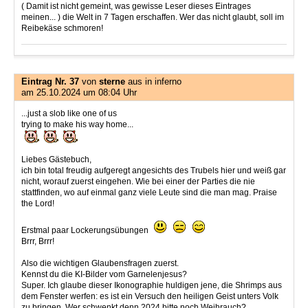
( Damit ist nicht gemeint, was gewisse Leser dieses Eintrages
meinen... ) die Welt in 7 Tagen erschaffen. Wer das nicht glaubt, soll im
Reibekäse schmoren!
Eintrag Nr. 37
von
sterne
aus in inferno
am 25.10.2024 um 08:04 Uhr
...just a slob like one of us
trying to make his way home...
Liebes Gästebuch,
ich bin total freudig aufgeregt angesichts des Trubels hier und weiß gar
nicht, worauf zuerst eingehen. Wie bei einer der Parties die nie
stattfinden, wo auf einmal ganz viele Leute sind die man mag. Praise
the Lord!
Erstmal paar Lockerungsübungen
Brrr, Brrr!
Also die wichtigen Glaubensfragen zuerst.
Kennst du die KI-Bilder vom Garnelenjesus?
Super. Ich glaube dieser Ikonographie huldigen jene, die Shrimps aus
dem Fenster werfen: es ist ein Versuch den heiligen Geist unters Volk
zu bringen. Wer schwenkt denn 2024 bitte noch Weihrauch?