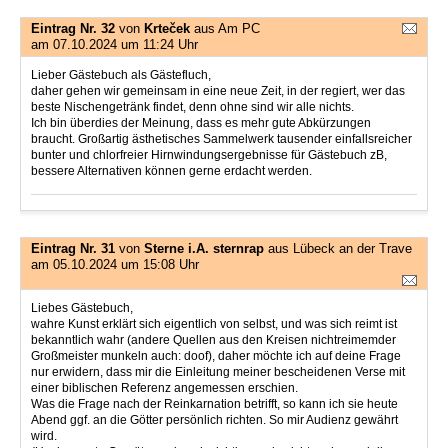
Eintrag Nr. 32
von
Krteček
aus Am PC
am 07.10.2024 um 11:24 Uhr
Lieber Gästebuch als Gästefluch,
daher gehen wir gemeinsam in eine neue Zeit, in der regiert, wer das
beste Nischengetränk findet, denn ohne sind wir alle nichts.
Ich bin überdies der Meinung, dass es mehr gute Abkürzungen
braucht. Großartig ästhetisches Sammelwerk tausender einfallsreicher
bunter und chlorfreier Hirnwindungsergebnisse für Gästebuch zB,
bessere Alternativen können gerne erdacht werden.
Eintrag Nr. 31
von
Sterne i.A. sternrap
aus Lübeck an der Trave
am 05.10.2024 um 15:08 Uhr
Liebes Gästebuch,
wahre Kunst erklärt sich eigentlich von selbst, und was sich reimt ist
bekanntlich wahr (andere Quellen aus den Kreisen nichtreimemder
Großmeister munkeln auch: doof), daher möchte ich auf deine Frage
nur erwidern, dass mir die Einleitung meiner bescheidenen Verse mit
einer biblischen Referenz angemessen erschien.
Was die Frage nach der Reinkarnation betrifft, so kann ich sie heute
Abend ggf. an die Götter persönlich richten. So mir Audienz gewährt
wird.