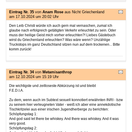
Eintrag Nr. 35
von
Anam Rose
aus Nicht Griechenland
am 17.10.2024 um 20:02 Uhr
Den Leib Christi würde ich auch gern mal vernaschen, zumal ich
glaube nach erfolgreich getätigten Verkehr erleuchtet zu sein. Oder
muss der heilige Geist mich vorher erleuchten?! Liebes Gästebuch
wirst du Griechenland erleuchten? Was wäre wenn? Unzählige
Truckstops im ganz Deutschland sitzen nun auf dem trockenen... Bitte
komm zurück!
Eintrag Nr. 34
von
Metamisanthrop
am 12.10.2024 um 15:19 Uhr
Die wichtigste und zeitloseste Abkürzung ist und bleibt
F.E.D.I.A.
Zu dem, wenn auch im Subtext sexuell konnotiert erwähnten INRI - bzw
zu seinem hier verleugneten Vater - weiß ich aber eine annekdotische
Tischkritzelei aus einer irischen Jugendherberge zu berichten:
Schöpfungstag 1:
And god said let there be whiskey. And there was whiskey. And it was
very good.
Schöpfungstag 2: