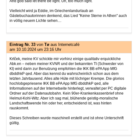
And god said let there be light. Uh, too much light.
Vielleicht wird ja Eddie, im Griechenlandurlaub an
Gästebuchautorinnen denkend, das Lied "Keine Sterne in Athen" auch
in völlig neuem Lichte sehen....
Eintrag Nr. 33
von
Tø
aus Internetcafé
am 10.10.2024 um 23:16 Uhr
Krtček, meine KV schickte mir vorhinz einige qualitativ erquickliche
Abk.en – neben meiner KVNR und der bekannten TI (Schwester von
KI) wird darin zur Benutzung empfohlen die IKK BB ePA App MfG
dbddhkP qed. Aber das kennst du wahrscheinlich schon aus dem
letzten Jahrtausend. Alles alte Hüte mit löchriger Krempe. Die glorios
hochlobgepriesene IKK BB ePA App MfG dbddhkP qed, alle
Informationen auf der Internetseite hinterlegt, verwaltet per PC digitale
Ordner auf der Datenautobahn. Kein 90er-Krankenkassenbrief ohne
Helmut-Kohl-Witz. Aber ich sag mal, blühende geistig-moralische
Landschaftswende hin oder her, entscheidend ist, was hinten
rauskommt.
Dieses Schreiben wurde maschinell erstellt und ist ohne Unterschrift
gültig.