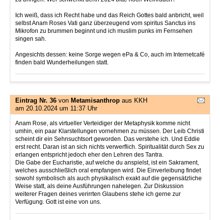
Ich weiß, dass ich Recht habe und das Reich Gottes bald anbricht, weil
selbst Anam Roses Vati ganz überzeugend vom spiritus Sanctus ins
Mikrofon zu brummen beginnt und ich muslim punks im Fernsehen
singen sah.
Angesichts dessen: keine Sorge wegen ePa & Co, auch im Internetcafé
finden bald Wunderheilungen statt.
Eintrag Nr. 36
von
Metamisanthrop
aus KKH
am 20.10.2024 um 11:37 Uhr
Anam Rose, als virtueller Verteidiger der Metaphysik komme nicht
umhin, ein paar Klarstellungen vornehmen zu müssen. Der Leib Christi
scheint dir ein Sehnsuchtsort geworden. Das verstehe ich. Und Eddie
erst recht. Daran ist an sich nichts verwerflich. Spiritualität durch Sex zu
erlangen entspricht jedoch eher den Lehren des Tantra.
Die Gabe der Eucharistie, auf welche du anspielst, ist ein Sakrament,
welches ausschließlich oral empfangen wird. Die Einverleibung findet
sowohl symbolisch als auch physikalisch exakt auf die gegensätzliche
Weise statt, als deine Ausführungen nahelegen. Zur Diskussion
weiterer Fragen deines verirrten Glaubens stehe ich gerne zur
Verfügung. Gott ist eine von uns.