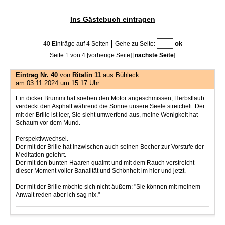
Ins Gästebuch eintragen
40 Einträge auf 4 Seiten
Gehe zu Seite:
Seite 1 von 4
[vorherige Seite]
[
nächste Seite
]
Eintrag Nr. 40
von
Ritalin 11
aus Bühleck
am 03.11.2024 um 15:17 Uhr
Ein dicker Brummi hat soeben den Motor angeschmissen, Herbstlaub
verdeckt den Asphalt während die Sonne unsere Seele streichelt. Der
mit der Brille ist leer, Sie sieht umwerfend aus, meine Wenigkeit hat
Schaum vor dem Mund.
Perspektivwechsel.
Der mit der Brille hat inzwischen auch seinen Becher zur Vorstufe der
Meditation gelehrt.
Der mit den bunten Haaren qualmt und mit dem Rauch verstreicht
dieser Moment voller Banalität und Schönheit im hier und jetzt.
Der mit der Brille möchte sich nicht äußern: "Sie können mit meinem
Anwalt reden aber ich sag nix."